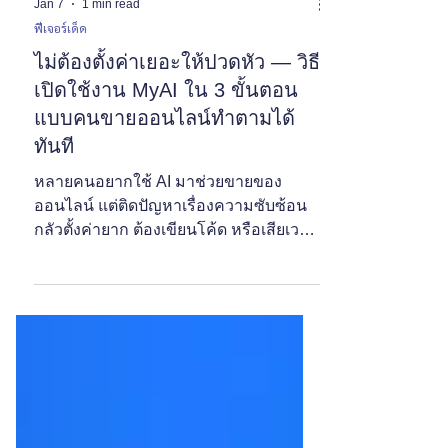
Jan 7
1 min read
ฟีเจอร์เด็ด
ไม่ต้องตั้งค่าเยอะให้ปวดหัว — วิธี
เปิดใช้งาน MyAI ใน 3 ขั้นตอน
แบบคนขายออนไลน์ทำตามได้
ทันที
หลายคนอยากใช้ AI มาช่วยขายของ
ออนไลน์ แต่ติดปัญหาเรื่องความซับซ้อน
กลัวตั้งค่ายาก ต้องเขียนโค้ด หรือเสียเวลา
ศึกษาระบบนาน บทความนี้จะพาไปรู้จัก
แนวคิดการใช้งาน MyAI ที่ออกแบบมาเพื่อ
คนขายออนไลน์จริง ๆ โดยไม่ต้องมีพื้น
ฐานเทคนิค จากรายงานและบทวิเคราะห์
ด้านเทคโนโลยีพบว่า ธุรกิจขนาดเล็กและ
กลางจะเริ่มใช้ AI มากขึ้นเมื่อระบบใช้งาน