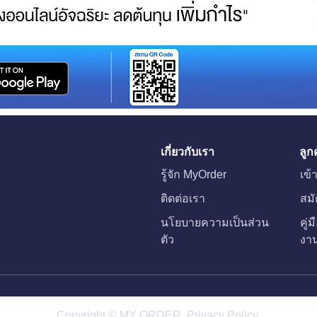
ค่าส่งร้านค้าออนไลน์คิดยังไง
การข
ให้กำไรไม่หาย
เพิ่
ของค
เกี่ยวกับเรา
ลูก
รู้จัก MyOrder
เข้
ติดต่อเรา
สม
นโยบายความเป็นส่วน
คู่
ตัว
งา
Copyright © MY ORDER. Privacy Policy.