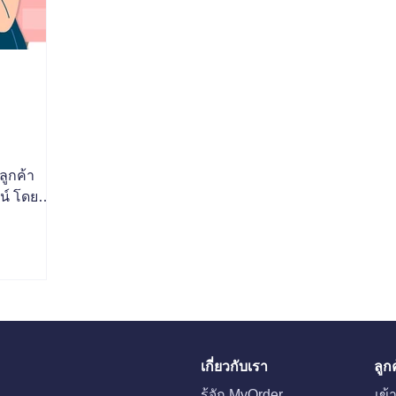
ม
ลูกค้า
น์ โดย
ส่งกลับ
นี้อธิบาย
ยังไง ทั้ง
ทียบกับ
ค่า พร้อม
ได้จริง
กขนส่งให้
ขนส่ง
เกี่ยวกับเรา
ลูก
้านค้า
รู้จัก MyOrder
เข้