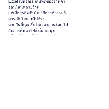
Excel เป็นจุดเริ่มต้นที่ดีของร้านค้า
ออนไลน์หลายร้าน 
แต่เมื่อธุรกิจเติบโต วิธีการทำงานก็
ควรเติบโตตามไปด้วย 
หากวันนี้คุณเริ่มใช้เวลาส่วนใหญ่ไป
กับการค้นหาไฟล์ เช็กข้อมูล 
หรือแก้ปัญหาที่เกิดจากการจัดการ
แบบเดิม 
นั่นอาจเป็นสัญญาณว่าถึงเวลาปรับ
ระบบ 
เพื่อให้มีเวลากลับไปโฟกัสกับการ
ขายและการดูแลลูกค้ามากขึ้น
เทคนิค/เคล็ดลับ